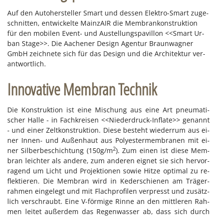
Auf den Au­to­her­stel­ler Smart und des­sen Elek­tro-Smart zu­ge­
schnit­ten, ent­wi­ckel­te Main­zAIR die Mem­bran­kon­struk­ti­on
für den mo­bi­len Event- und Aus­tel­lungs­pa­vil­lon <<Smart Ur­
ban Sta­ge>>. Die Aa­che­ner De­sign Agen­tur
Braun­wag­ner
GmbH zeich­ne­te
sich für das De­sign und die Ar­chi­tek­tur
ver­
ant­wort­lich.
Innovative Membran Technik
Die Kon­struk­ti­on ist eine Mi­schung aus eine Art pneu­ma­ti­
scher Hal­le - in Fach­krei­sen <<Nie­der­druck-In­fla­te>> ge­nannt
- und ei­ner Zelt­kon­struk­ti­on. Die­se be­steht wie­der­rum aus ei­
ner In­nen- und Au­ßen­haut
aus Po­ly­es­ter­mem­bra­nen mit ei­
2
ner Sil­ber­be­schich­tung (150g/​m
). Zum ei­nen ist die­se Mem­
bran leich­ter als an­de­re, zum an­de­ren eig­net sie sich her­vor­
ra­gend um Licht und Pro­jek­tio­nen so­wie Hit­ze op­ti­mal zu re­
flek­tie­ren. Die Mem­bran wird in Ke­der­schie­nen am Trä­ger­
rah­men ein­ge­legt und mit Flach­pro­fi­len ver­presst und zu­sätz­
lich ver­schraubt. Eine V-för­mi­ge Rin­ne an den mitt­le­ren Rah­
men lei­tet au­ßer­dem das Re­gen­was­ser ab, dass sich durch