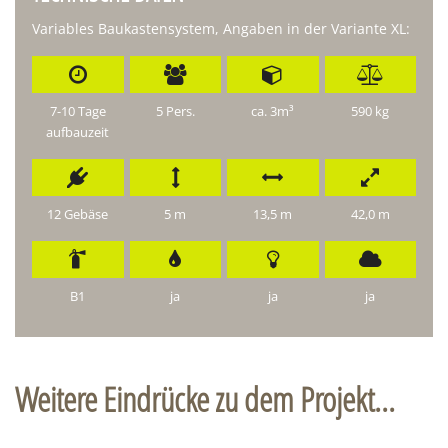
Variables Baukastensystem, Angaben in der Variante XL:
7-10 Tage
5 Pers.
ca. 3m³
590 kg
aufbauzeit
12 Gebäse
5 m
13,5 m
42,0 m
B1
ja
ja
ja
Weitere Eindrücke zu dem Projekt...