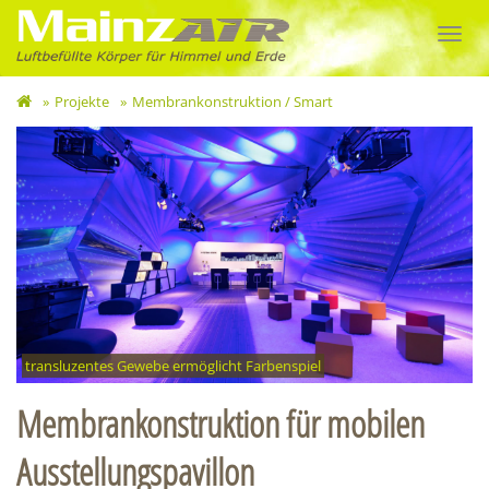
MainzAIR
Toggl
-
navig
Projekte
Membrankonstruktion / Smart
Membrankonstruktion
/
Smart
transluzentes Gewebe ermöglicht Farbenspiel
Membrankonstruktion für mobilen
Ausstellungspavillon