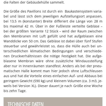
die Fal­ten der Ge­bäu­de­hül­le sam­melt.
Die Grö­ße des Pa­vil­lons ist durch ein Bau­kas­ten­sys­tem va­ria­
bel und lässt sich dem je­wei­li­gen Auf­stel­lungs­ort an­pas­sen,
bei 13,5 m (kon­stan­ter) Brei­te dif­fe­riert die Län­ge von 28 m
bis ma­xi­mal 42 m. Über in der Fuß­leis­te ver­teil­te Ge­blä­se –
bei der größ­ten Va­ri­an­te 12 Stück – wird der Raum zwi­schen
den Mem­bra­nen mit Luft ge­füllt und hat auf­ge­bla­sen eine
Wand­di­cke von 50 cm. Das Ge­blä­se ist da­bei über fünf Stu­fen
steu­er­bar und ge­währ­leis­tet so, dass die Hül­le auch bei un­
ter­schied­li­chen kli­ma­ti­schen Be­din­gun­gen und ver­schie­de­
nen Druck­ver­hält­nis­sen die nö­ti­ge Fes­tig­keit hat. Die auf­ge­
bla­se­ne Mem­bran wäre ohne zu­sätz­li­che Wind­aus­stei­fung
aber nur in In­nen­räu­men stand­fest. An­ders als bei der pneu­
ma­ti­schen Hal­le kommt man hier je­doch ohne Luft­schleu­sen
aus und hat die Vor­tei­le ei­nes ein­fa­chen Auf- und Ab­baus bei
ge­rin­gem Ge­wicht (590 kg) und klei­nem Vo­lu­men (ca. 3 m3, je­
weils bei Ver­si­on XL). Die­ser dau­ert je nach Grö­ße eine Wo­che
bis zehn Tage.
TECHNISCHE DATEN