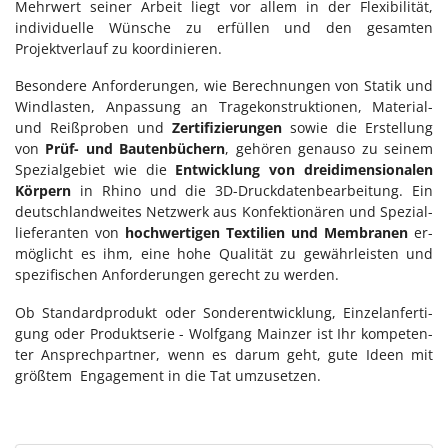
Mehrwert seiner Arbeit liegt vor allem in der Flexibilität,
individuelle Wünsche zu erfüllen und den gesamten
Projektverlauf zu koordinieren.
Be­son­de­re An­for­de­run­gen, wie Be­rech­nun­gen von Sta­tik und
Wind­las­ten, An­pas­sung an Tra­ge­kon­struk­tio­nen, Ma­te­ri­al-
und Reiß­pro­ben und
Zertifizierungen
so­wie die Er­stel­lung
von
Prüf- und Bautenbüchern
, ge­hö­ren ge­nau­so zu sei­nem
Spe­zi­al­ge­biet wie die
Entwicklung von dreidimensionalen
Körpern
in Rhi­no und die 3D-Druck­da­ten­be­ar­bei­tung. Ein
deutsch­land­wei­tes Netz­werk aus Kon­fek­tio­nä­ren und Spe­zi­al­
lie­fe­ran­ten von
hochwertigen Textilien und Membranen
er­
mög­licht es ihm, eine hohe Qua­li­tät zu ge­währ­leis­ten und
spe­zi­fi­schen An­for­de­run­gen ge­recht zu wer­den.
Ob Stan­dard­pro­dukt oder Son­der­ent­wick­lung, Ein­zel­an­fer­ti­
gung oder Pro­dukt­se­rie - Wolf­gang Main­zer ist Ihr kom­pe­ten­
ter An­sprech­part­ner, wenn es dar­um geht, gute Ide­en mit
größ­tem En­ga­ge­ment in die Tat um­zu­set­zen.