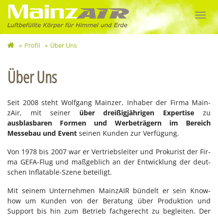
MainzAIR
Toggl
-
navig
Profil
Über Uns
Über
Uns
Über Uns
Seit 2008 steht Wolf­gang Main­zer, In­ha­ber der Fir­ma Main­
zAir, mit sei­ner
über dreißigjährigen Expertise
zu
ausblasbaren Formen und Werbeträgern im Bereich
Messebau und Event
sei­nen Kun­den zur Ver­fü­gung.
Von 1978 bis 2007 war er Ver­triebs­lei­ter und Pro­ku­rist der Fir­
ma GEFA-Flug und maß­geb­lich an der Ent­wick­lung der deut­
schen In­fla­ta­ble-Sze­ne be­tei­ligt.
Mit seinem Unternehmen MainzAIR bündelt er sein Know-
how um Kunden von der Beratung über Produktion und
Support bis hin zum Betrieb fachgerecht zu begleiten.
Der