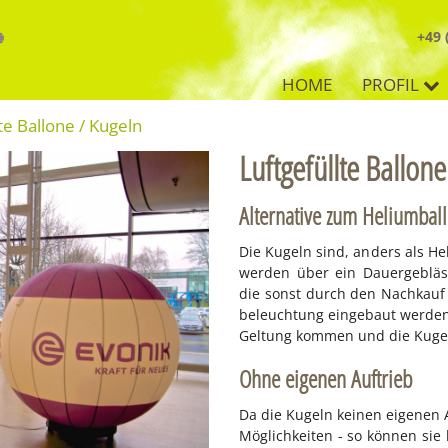
+49 
.
HOME
PROFIL
te Ballone / Kugeln
Luftgefüllte Ballon
Alternative zum Heliumbal
Die Ku­geln sind, an­ders als He­li
wer­den über ein Dau­er­geblä­se
die sonst durch den Nach­kauf de
be­leuch­tung ein­ge­baut wer­de
Gel­tung kom­men und die Ku­geln
Ohne eigenen Auftrieb
Da die Ku­geln kei­nen ei­ge­nen A
Mög­lich­kei­ten - so kön­nen si