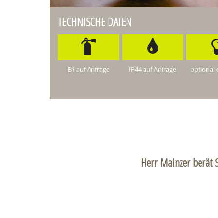
TECHNISCHE DATEN
B1 auf Anfrage
IP44 auf Anfrage
optional 
Herr Mainzer berät S