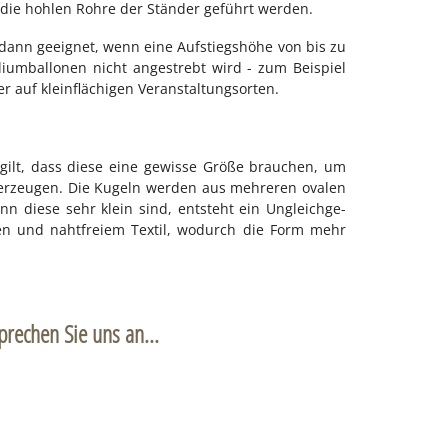
 die hoh­len Roh­re der Stän­der ge­führt wer­den.
 dann ge­eig­net, wenn eine Auf­stiegs­hö­he von bis zu
i­um­bal­lo­nen nicht an­ge­strebt wird - zum Bei­spiel
r auf klein­flä­chi­gen Ver­an­stal­tungs­or­ten.
n gilt, dass die­se eine ge­wis­se Grö­ße brau­chen, um
 er­zeu­gen. Die Ku­geln wer­den aus meh­re­ren ova­len
n die­se sehr klein sind, ent­steht ein Un­gleich­ge­
ten und naht­frei­em Tex­til, wo­durch die Form mehr
prechen Sie uns an...