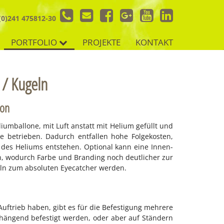
(0)241 475812-30
.
.
PORTFOLIO
PROJEKTE
KONTAKT
e / Kugeln
lon
­um­bal­lo­ne, mit Luft an­statt mit He­li­um ge­füllt und
 be­trie­ben. Da­durch ent­fal­len hohe Fol­ge­kos­ten,
s He­li­ums ent­ste­hen. Op­tio­nal kann eine In­nen­
n, wo­durch Far­be und Bran­ding noch deut­li­cher zur
 zum ab­so­lu­ten Eye­cat­cher wer­den.
uf­trieb ha­ben, gibt es für die Be­fes­ti­gung meh­re­re
e hän­gend be­fes­tigt wer­den, oder aber auf Stän­dern