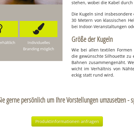
ste­hen, wo­bei die Ka­bel durch
Die Ku­geln sind ins­be­son­de­re
30 Me­tern von klas­si­schen He­l
bei In­door-Ver­an­stal­tun­gen ode
Größe der Kugeln
erhältlich
Individuelles
Branding möglich
Wie bei al­len tex­ti­len For­me
die ge­wünsch­te Sil­hou­et­te zu
Bah­nen zu­sam­men­ge­näht. Wen
wicht im Ver­hält­nis von Näh­
eckig statt rund wird.
ie gerne persönlich um Ihre Vorstellungen umzusetzen - s
Produktinformationen anfragen